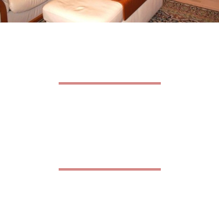
Maßgeschneiderte Möbel von der Tischler Kittinger aus
Wien
Bei uns erhalten Sie Möbel, die sowohl genau Ihrem
Geschmack entsprechen als auch funktional sind und perfekt
zur Umgebung passen. Bei Kittinger sind Sie genau richtig – wir
sind Ihre Tischlerei für Möbel in Wien!
Möbel für alle Lebensbereiche in der besten Qualität
Ob für das Vorzimmer, das Wohnzimmer, das Schlafzimmer, die
Küche oder das Bad: mit maßgeschneiderten Möbeln machen
Sie alles richtig. Als Tischlermeister können wir Ihnen
garantieren, dass Sie bei uns nur die beste Qualität erhalten.